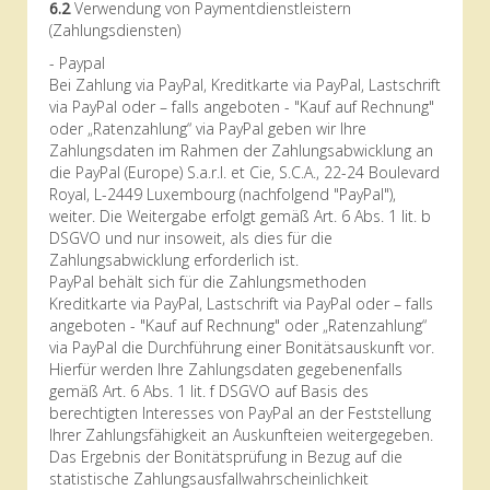
6.2
Verwendung von Paymentdienstleistern
(Zahlungsdiensten)
- Paypal
Bei Zahlung via PayPal, Kreditkarte via PayPal, Lastschrift
via PayPal oder – falls angeboten - "Kauf auf Rechnung"
oder „Ratenzahlung“ via PayPal geben wir Ihre
Zahlungsdaten im Rahmen der Zahlungsabwicklung an
die PayPal (Europe) S.a.r.l. et Cie, S.C.A., 22-24 Boulevard
Royal, L-2449 Luxembourg (nachfolgend "PayPal"),
weiter. Die Weitergabe erfolgt gemäß Art. 6 Abs. 1 lit. b
DSGVO und nur insoweit, als dies für die
Zahlungsabwicklung erforderlich ist.
PayPal behält sich für die Zahlungsmethoden
Kreditkarte via PayPal, Lastschrift via PayPal oder – falls
angeboten - "Kauf auf Rechnung" oder „Ratenzahlung“
via PayPal die Durchführung einer Bonitätsauskunft vor.
Hierfür werden Ihre Zahlungsdaten gegebenenfalls
gemäß Art. 6 Abs. 1 lit. f DSGVO auf Basis des
berechtigten Interesses von PayPal an der Feststellung
Ihrer Zahlungsfähigkeit an Auskunfteien weitergegeben.
Das Ergebnis der Bonitätsprüfung in Bezug auf die
statistische Zahlungsausfallwahrscheinlichkeit