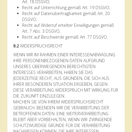
Art. 18 DSGVO;
Recht auf Unterrichtung gemäß Art. 19 DSGVO;
Recht auf Datenübertragbarkeit gemäß Art. 20
DSGVO;
Recht auf Widerruf erteilter Einwilligungen gemäß
Art. 7 Abs. 3 DSGVO;
Recht auf Beschwerde gemäß Art. 77 DSGVO.
8.2
WIDERSPRUCHSRECHT
WENN WIR IM RAHMEN EINER INTERESSENABWÄGUNG
IHRE PERSONENBEZOGENEN DATEN AUFGRUND
UNSERES ÜBERWIEGENDEN BERECHTIGTEN
INTERESSES VERARBEITEN, HABEN SIE DAS
JEDERZEITIGE RECHT, AUS GRÜNDEN, DIE SICH AUS
IHRER BESONDEREN SITUATION ERGEBEN, GEGEN
DIESE VERARBEITUNG WIDERSPRUCH MIT WIRKUNG FÜR
DIE ZUKUNFT EINZULEGEN.
MACHEN SIE VON IHREM WIDERSPRUCHSRECHT
GEBRAUCH, BEENDEN WIR DIE VERARBEITUNG DER
BETROFFENEN DATEN. EINE WEITERVERARBEITUNG
BLEIBT ABER VORBEHALTEN, WENN WIR ZWINGENDE
SCHUTZWÜRDIGE GRÜNDE FÜR DIE VERARBEITUNG
NACHWEISEN KÖNNEN, DIE IHRE INTERESSEN,