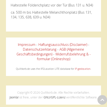
Haltestelle Földerichplatz vor der Tür (Bus 131 u. N34)
ca. 500 m bis Haltestelle Melanchthonplatz (Bus 131,
134, 135, 638, 639 u. N34)
Impressum
-
Haftungsausschluss (Disclaimer)
-
Datenschutzerklärung
-
AGB (Allgemeine
Geschäftsbedingungen)
-
Widerrufsbelehrung & -
formular (Onlineshop)
Quiltkorb.de uses the IP2Location LITE database for
IP geolocation
.
Copyright © 2026 Quiltkorb.de. Alle Rechte vorbehalten.
Joomla!
ist freie, unter der
GNU/GPL-Lizenz
veröffentlichte Software.