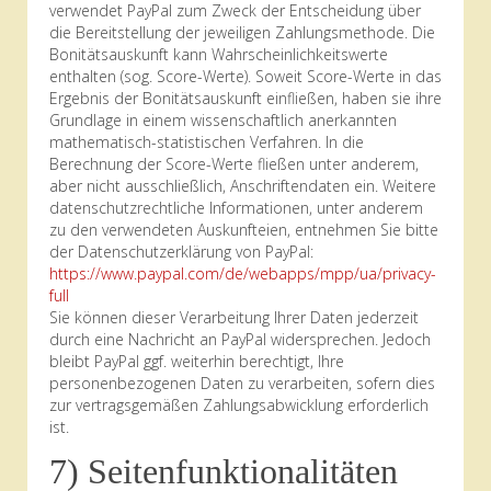
verwendet PayPal zum Zweck der Entscheidung über
die Bereitstellung der jeweiligen Zahlungsmethode. Die
Bonitätsauskunft kann Wahrscheinlichkeitswerte
enthalten (sog. Score-Werte). Soweit Score-Werte in das
Ergebnis der Bonitätsauskunft einfließen, haben sie ihre
Grundlage in einem wissenschaftlich anerkannten
mathematisch-statistischen Verfahren. In die
Berechnung der Score-Werte fließen unter anderem,
aber nicht ausschließlich, Anschriftendaten ein. Weitere
datenschutzrechtliche Informationen, unter anderem
zu den verwendeten Auskunfteien, entnehmen Sie bitte
der Datenschutzerklärung von PayPal:
https://www.paypal.com
/de
/webapps
/mpp
/ua
/privacy-
full
Sie können dieser Verarbeitung Ihrer Daten jederzeit
durch eine Nachricht an PayPal widersprechen. Jedoch
bleibt PayPal ggf. weiterhin berechtigt, Ihre
personenbezogenen Daten zu verarbeiten, sofern dies
zur vertragsgemäßen Zahlungsabwicklung erforderlich
ist.
7) Seitenfunktionalitäten