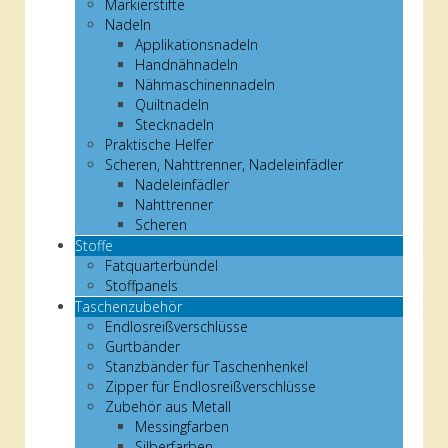
Markierstifte
Nadeln
Applikationsnadeln
Handnähnadeln
Nähmaschinennadeln
Quiltnadeln
Stecknadeln
Praktische Helfer
Scheren, Nahttrenner, Nadeleinfädler
Nadeleinfädler
Nahttrenner
Scheren
Stoffe
Fatquarterbündel
Stoffpanels
Taschenzubehör
Endlosreißverschlüsse
Gurtbänder
Stanzbänder für Taschenhenkel
Zipper für Endlosreißverschlüsse
Zubehör aus Metall
Messingfarben
Silberfarben