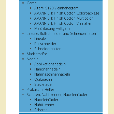
Garne
Alterfil S120 Vielnhähergarn
AMANN Silk Finish Cotton Colorpackage
AMANN Silk Finish Cotton Multicolor
AMANN Silk Finish Cotton Vielnäher
MEZ Basting Heftgarn
Lineale, Rollschneider und Schneidematten
Lineale
Rollschneider
Schneidematten
Markierstifte
Nadeln
Applikationsnadeln
Handnähnadeln
Nähmaschinennadeln
Quiltnadeln
Stecknadeln
Praktische Helfer
Scheren, Nahttrenner, Nadeleinfädler
Nadeleinfädler
Nahttrenner
Scheren