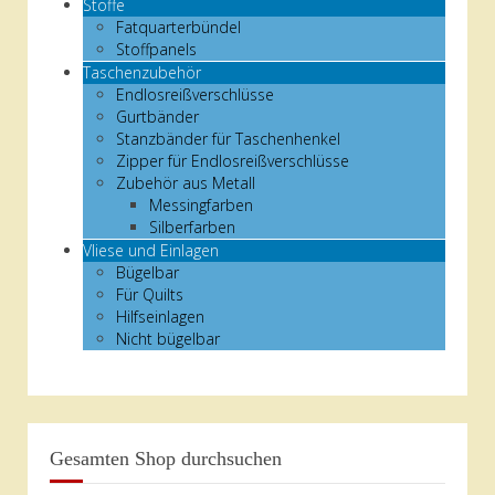
Stoffe
Fatquarterbündel
Stoffpanels
Taschenzubehör
Endlosreißverschlüsse
Gurtbänder
Stanzbänder für Taschenhenkel
Zipper für Endlosreißverschlüsse
Zubehör aus Metall
Messingfarben
Silberfarben
Vliese und Einlagen
Bügelbar
Für Quilts
Hilfseinlagen
Nicht bügelbar
Gesamten Shop durchsuchen