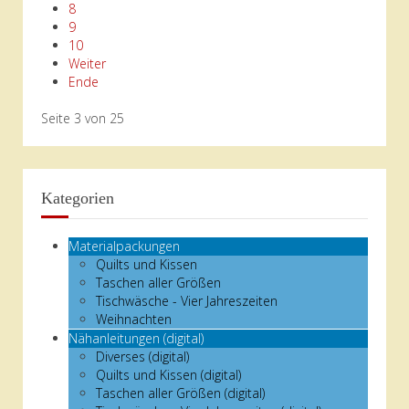
8
9
10
Weiter
Ende
Seite 3 von 25
Kategorien
Materialpackungen
Quilts und Kissen
Taschen aller Größen
Tischwäsche - Vier Jahreszeiten
Weihnachten
Nähanleitungen (digital)
Diverses (digital)
Quilts und Kissen (digital)
Taschen aller Größen (digital)