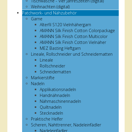
Tischwäsche - Vier Jahreszeiten (digital)
Weihnachten (digital)
Patchwork- und Nähzubehör
Garne
Alterfil S120 Vielnhähergarn
AMANN Silk Finish Cotton Colorpackage
AMANN Silk Finish Cotton Multicolor
AMANN Silk Finish Cotton Vielnäher
MEZ Basting Heftgarn
Lineale, Rollschneider und Schneidematten
Lineale
Rollschneider
Schneidematten
Markierstifte
Nadeln
Applikationsnadeln
Handnähnadeln
Nähmaschinennadeln
Quiltnadeln
Stecknadeln
Praktische Helfer
Scheren, Nahttrenner, Nadeleinfädler
Nadeleinfädler