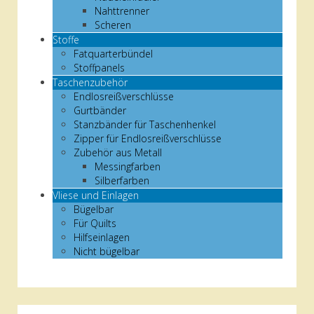
Nahttrenner
Scheren
Stoffe
Fatquarterbündel
Stoffpanels
Taschenzubehör
Endlosreißverschlüsse
Gurtbänder
Stanzbänder für Taschenhenkel
Zipper für Endlosreißverschlüsse
Zubehör aus Metall
Messingfarben
Silberfarben
Vliese und Einlagen
Bügelbar
Für Quilts
Hilfseinlagen
Nicht bügelbar