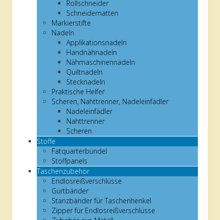
Rollschneider
Schneidematten
Markierstifte
Nadeln
Applikationsnadeln
Handnähnadeln
Nähmaschinennadeln
Quiltnadeln
Stecknadeln
Praktische Helfer
Scheren, Nahttrenner, Nadeleinfädler
Nadeleinfädler
Nahttrenner
Scheren
Stoffe
Fatquarterbündel
Stoffpanels
Taschenzubehör
Endlosreißverschlüsse
Gurtbänder
Stanzbänder für Taschenhenkel
Zipper für Endlosreißverschlüsse