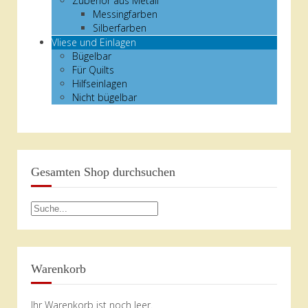
Zubehör aus Metall
Messingfarben
Silberfarben
Vliese und Einlagen
Bügelbar
Für Quilts
Hilfseinlagen
Nicht bügelbar
Gesamten Shop durchsuchen
Warenkorb
Ihr Warenkorb ist noch leer.