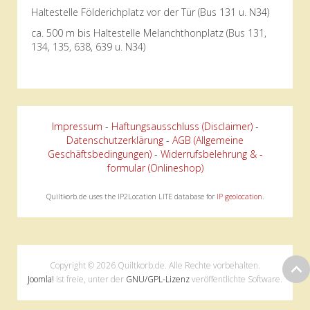
Haltestelle Földerichplatz vor der Tür (Bus 131 u. N34)
ca. 500 m bis Haltestelle Melanchthonplatz (Bus 131,
134, 135, 638, 639 u. N34)
Impressum
-
Haftungsausschluss (Disclaimer)
-
Datenschutzerklärung
-
AGB (Allgemeine
Geschäftsbedingungen)
-
Widerrufsbelehrung & -
formular (Onlineshop)
Quiltkorb.de uses the IP2Location LITE database for
IP geolocation
.
Copyright © 2026 Quiltkorb.de. Alle Rechte vorbehalten.
Joomla!
ist freie, unter der
GNU/GPL-Lizenz
veröffentlichte Software.