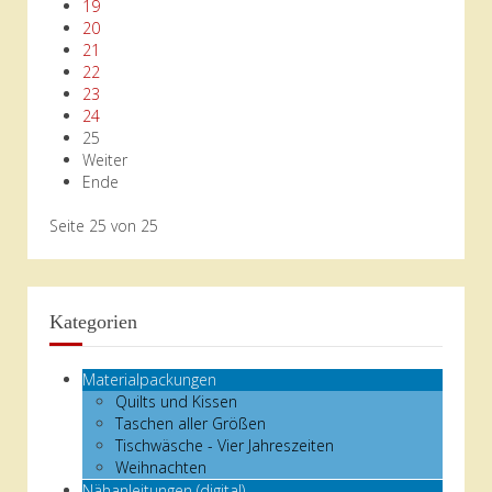
19
20
21
22
23
24
25
Weiter
Ende
Seite 25 von 25
Kategorien
Materialpackungen
Quilts und Kissen
Taschen aller Größen
Tischwäsche - Vier Jahreszeiten
Weihnachten
Nähanleitungen (digital)