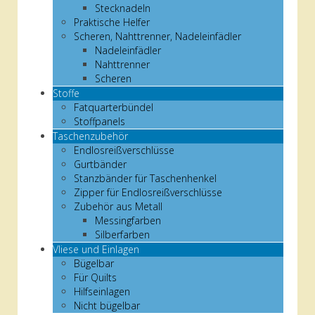
Stecknadeln
Praktische Helfer
Scheren, Nahttrenner, Nadeleinfädler
Nadeleinfädler
Nahttrenner
Scheren
Stoffe
Fatquarterbündel
Stoffpanels
Taschenzubehör
Endlosreißverschlüsse
Gurtbänder
Stanzbänder für Taschenhenkel
Zipper für Endlosreißverschlüsse
Zubehör aus Metall
Messingfarben
Silberfarben
Vliese und Einlagen
Bügelbar
Für Quilts
Hilfseinlagen
Nicht bügelbar